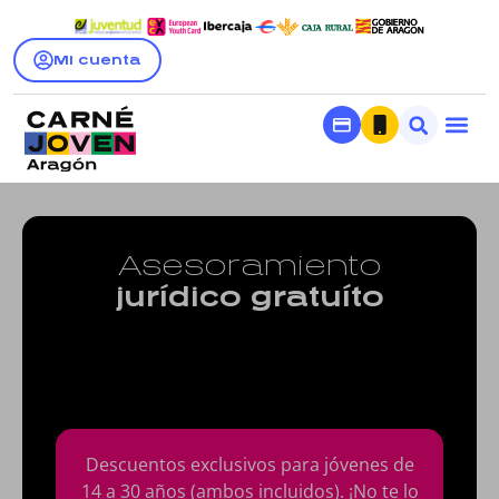
Mi cuenta
Asesoramiento
jurídico gratuíto
Descuentos exclusivos para jóvenes de
14 a 30 años (ambos incluidos). ¡No te lo