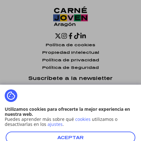
Política de cookies
Propiedad intelectual
Política de privacidad
Política de Seguridad
Suscríbete a la newsletter
Utilizamos cookies para ofrecerte la mejor experiencia en
He leído y acepto la
política de privacidad
nuestra web.
Puedes aprender más sobre qué
cookies
utilizamos o
desactivarlas en los
ajustes
.
ENVIAR
ACEPTAR