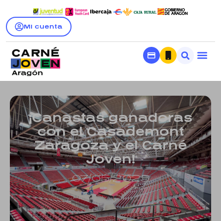
Mi cuenta
¡Canastas ganadoras
con el Casademont
Zaragoza y el Carné
Joven!
07/05/2025