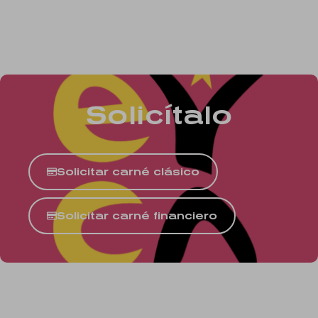
Solicítalo
Solicitar carné clásico
Solicitar carné financiero