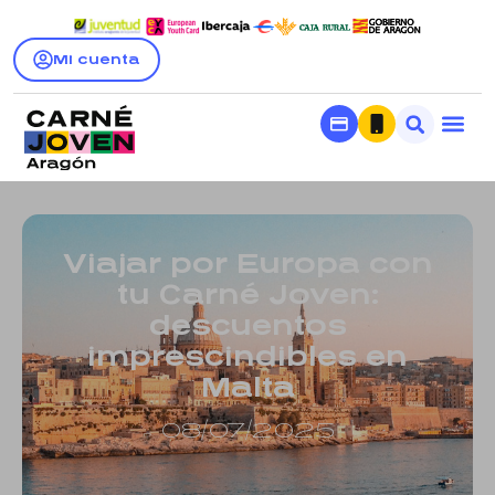
Mi cuenta
Viajar por Europa con
tu Carné Joven:
descuentos
imprescindibles en
Malta
08/07/2025